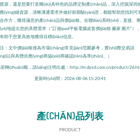
貨源，還是想要打造獨(dú)具特色的品牌定制產(chǎn)品，深入挖掘深圳
應(yīng)鏈資源，清晰溝通需求并做好前期驗(yàn)證，都能幫助您找到可
合作方，獲得滿意的產(chǎn)品與價(jià)格。在聯(lián)系時(shí)，直接、
(yè)地提出您的具體需求（“訂做ipad平板電腦皮套價(jià)格 廠家 圖片”）
有助于您更高效地獲得目標(biāo)信息。
注：文中價(jià)格僅為市場(chǎng)常見(jiàn)范圍參考，實(shí)際交易請
qǐng)以與具體供應(yīng)商協(xié)商確認(rèn)為準(zhǔn)。）
若轉(zhuǎn)載，請(qǐng)注明出處：http://m.dpsd.com.cn/product/26.ht
更新時(shí)間：2026-08-06 15:20:41
產(CHǍN)品列表
PRODUCT