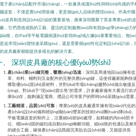
電子產(chǎn)品配件市場(chǎng)，一款兼具保護(hù)性與時(shí)尚感的平
腦皮套，不僅是實(shí)用裝備，更是個(gè)人品味的體現(xiàn)。作為中國
guó)皮具制造與設(shè)計(jì)的重要基地，廣東深圳匯聚了眾多專業(yè)的
廠，它們憑借成熟的工藝、靈活的定制服務(wù)與有競(jìng)爭(zhēng)力
(jià)格，在iPad等平板電腦保護(hù)套領(lǐng)域占據(jù)著重要地位。無(wú
是追求現(xiàn)貨快速采購(gòu)，還是需要個(gè)性化定制設(shè)計(jì)，
的皮具廠家都能提供多樣化的解決方案。
一、 深圳皮具廠的核心優(yōu)勢(shì)
產(chǎn)業(yè)鏈完整，響應(yīng)迅速
：深圳及周邊地區(qū)擁有從
革、布料、輔料到五金配件的完整供應(yīng)鏈，這使得廠家能夠快
獲取優(yōu)質(zhì)原材料，并對(duì)市場(chǎng)趨勢(shì)做出敏捷
(yīng)。對(duì)于“現(xiàn)貨出售”的需求，許多廠家備有大量流行款
庫(kù)存，能夠滿足電商、禮品公司等客戶的即時(shí)采購(gòu)需要
工藝精湛，品質(zhì)可靠
：專業(yè)的皮具廠通常擁有現(xiàn)代化
產(chǎn)設(shè)備和經(jīng)驗(yàn)豐富的技術(shù)團(tuán)隊(duì)
平板電腦皮套的制作上，注重細(xì)節(jié)處理，如精確的內(nèi)部卡
位、穩(wěn)固的磁扣或自動(dòng)喚醒功能、細(xì)致的包邊以及耐
的縫合工藝，確保產(chǎn)品既能完美貼合設(shè)備，又能提供長
(zhǎng)效保護(hù)。