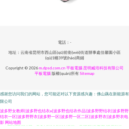
電話：-
地址：云南省昆明市西山區(qū)前衛(wèi)街道辦事處佳馨園小區
(qū)1幢39號(hào)商鋪
Copyright © 2026
m.dpsd.com.cn
平板電腦
昆明臧培科技有限公司
平板電腦
版權(quán)所有
Sitemap
感谢您访问我们的网站，您可能还对以下资源感兴趣：佛山藕在新能源有
限公司
波多野女教师|波多野也结衣a|波多野也结衣作品|波多野野结衣|波多野野
结衣一区|波多野野衣|波多野一区|波多野一区二区|波多野衣|波多野衣电
亚洲性影院 韩国av理论午夜 伊人婷婷大香蕉 91在现免费看 超碰人妻在线 精
影
网站地图