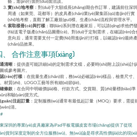
藝，進(jìn)行面對(duì)面洽談。
實(shí)地考察
：對(duì)于大額或長(zhǎng)期合作訂單，建議前往深
周邊（如東莞、花都等）的皮具產(chǎn)業(yè)聚集區(qū)進(jìn)行實
(shí)地考察，直觀了解工廠規(guī)模、生產(chǎn)流程與管理水平。
索取樣冊(cè)與打樣
：聯(lián)系到潛在廠家后，可以請(qǐng)求他們
(fā)送電子版產(chǎn)品圖冊(cè)。對(duì)于定制需求，在確認(rèn)
意向后，通常需要支付一定費(fèi)用進(jìn)行打樣，以確認(rèn)最終
(chǎn)品效果。
四、 合作注意事項(xiàng)
通清晰
：提供盡可能詳細(xì)的定制需求文檔，必要時(shí)附上設(shè)計(jì
圖或參考圖片。
認(rèn)打樣
：在批量生產(chǎn)前，務(wù)必確認(rèn)樣品，檢查尺寸
、材質(zhì)、LOGO工藝等所有細(xì)節(jié)。
確條款
：在合同中明確價(jià)格、付款方式、交貨期、質(zhì)量標(biāo)準
zhǔn)和驗(yàn)貨方式。
(guān)注起訂量
：定制服務(wù)通常有最低起訂量（MOQ）要求，需提
(wèn)清。
##
東深圳的專業(yè)皮具廠家為iPad平板電腦皮套市場(chǎng)提供了從現
xiàn)貨到深度定制的全方位服務(wù)。無(wú)論是尋求高性價(jià)比的現(xià