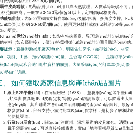
訂做價(jià)格約在
25-45元/個(gè)
。
層牛皮高端款
：彰顯品質(zhì)，耐用且具天然紋理。因皮革等級(jí)不同，
jià)格范圍較寬，一般在
50-150元/個(gè)
以上，定制價(jià)格更高。
功能智能款
：內(nèi)置磁鐵支持自動(dòng)喚醒/休眠，多角度支撐。PU
(zhì)款價(jià)格約
30-50元/個(gè)
，使用更好材料或復(fù)雜結(jié)構(gòu
(huì)更貴。
(chuàng)意設(shè)計(jì)款
：如帶有特殊圖案、異形設(shè)計(jì)或結(jié)
他材料（如布藝拼接），價(jià)格需根據(jù)設(shè)計(jì)圖具體評(píng)估
馨提示
：直接聯(lián)系廠家時(shí)，明確告知需求（如型號(hào)、材質
zhì)、功能、工藝、預(yù)期數(shù)量、是否需LOGO等），是獲取準(zhǔn
報(bào)價(jià)和合適“圖片”資料的前提。大量采購(gòu)的訂單單價(jià)優
yōu)勢(shì)明顯。
三、 如何獲取廠家信息與產(chǎn)品圖片
線上B2B平臺(tái)
：在阿里巴巴（1688）、慧聰網(wǎng)等平臺(tái
以“深圳 皮具廠 iPad皮套 定制”等關(guān)鍵詞搜索，可以篩選出大
應(yīng)商。其店鋪通常會(huì)展示詳細(xì)的產(chǎn)品圖片、規(guī
格參數(shù)，部分支持小額混批或現(xiàn)貨拿樣，是初步了解和比
的便捷渠道。
行業(yè)展會(huì)
：關(guān)注廣州、深圳舉辦的皮具箱包、消費(fèi
電子類展會(huì)，可以直接接觸廠家，實(shí)地察看樣品質(zhì)量和