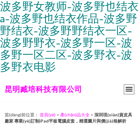
波多野女教师-波多野也结衣
a-波多野也结衣作品-波多野
野结衣-波多野野结衣一区-
波多野野衣-波多野一区-波
多野一区二区-波多野衣-波
多野衣电影
昆明臧培科技有限公司
當(dāng)前位置：
首頁(yè)
>
產(chǎn)品大全
>
深圳現(xiàn)貨皮具
廠家 專業(yè)訂制iPad平板電腦皮套，精選圖片與價(jià)格解析