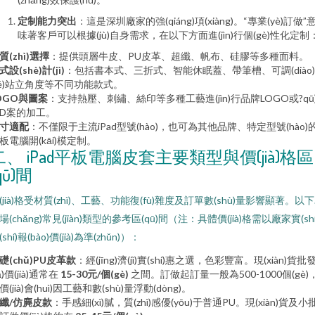
定制能力突出
：這是深圳廠家的強(qiáng)項(xiàng)。“專業(yè)訂做”
味著客戶可以根據(jù)自身需求，在以下方面進(jìn)行個(gè)性化定制
質(zhì)選擇
：提供頭層牛皮、PU皮革、超纖、帆布、硅膠等多種面料。
式設(shè)計(jì)
：包括書本式、三折式、智能休眠蓋、帶筆槽、可調(diào
jié)站立角度等不同功能款式。
OGO與圖案
：支持熱壓、刺繡、絲印等多種工藝進(jìn)行品牌LOGO或?qū)
D案的加工。
寸適配
：不僅限于主流iPad型號(hào)，也可為其他品牌、特定型號(hào)
板電腦開(kāi)模定制。
二、 iPad平板電腦皮套主要類型與價(jià)格區
qū)間
(jià)格受材質(zhì)、工藝、功能復(fù)雜度及訂單數(shù)量影響顯著。以
場(chǎng)常見(jiàn)類型的參考區(qū)間（注：具體價(jià)格需以廠家實(shí
(shí)報(bào)價(jià)為準(zhǔn)）：
礎(chǔ)PU皮革款
：經(jīng)濟(jì)實(shí)惠之選，色彩豐富。現(xiàn)貨批
fā)價(jià)通常在
15-30元/個(gè)
之間。訂做起訂量一般為500-1000個(gè)
價(jià)會(huì)因工藝和數(shù)量浮動(dòng)。
纖/仿麂皮款
：手感細(xì)膩，質(zhì)感優(yōu)于普通PU。現(xiàn)貨及小