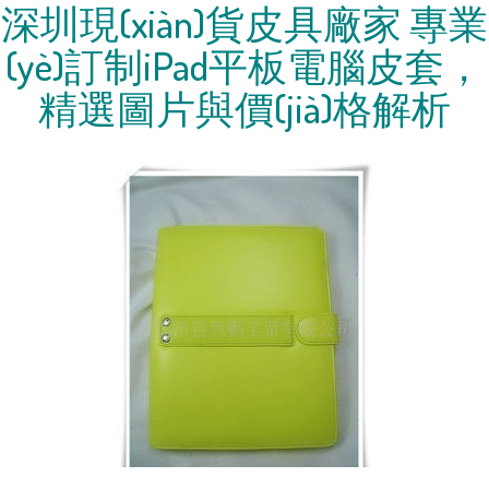
深圳現(xiàn)貨皮具廠家 專業
(yè)訂制iPad平板電腦皮套，
精選圖片與價(jià)格解析