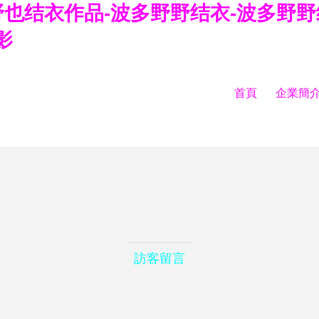
野也结衣作品-波多野野结衣-波多野野
影
首頁
企業簡
訪客留言