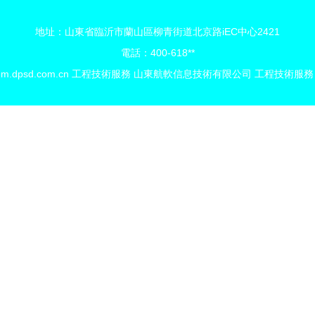
地址：山東省臨沂市蘭山區柳青街道北京路iEC中心2421
電話：400-618**
6
m.dpsd.com.cn
工程技術服務
山東航軟信息技術有限公司
工程技術服務
限公司