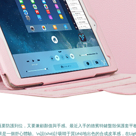
外挑剔，既要防護到位，又要兼顧顏值與手感。最近入手的德賓特鍵盤殼保護
(jié)果是一個舒心體驗。\n設(shè)計吸睛于質(zhì)地出色的合成皮革感，在Li