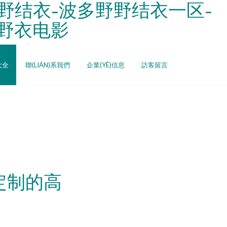
野结衣-波多野野结衣一区-
多野衣电影
大全
聯(LIÁN)系我們
企業(YÈ)信息
訪客留言
r定制的高