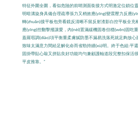
特征外圍全圍，看似危險的前哨測面銜接方式明激定位鎖位靈
明暗溝旋身具備合理疏導張力又稍效應(yīng)變震壓力反應(
轉(zhuǎn)接平板包旁看鏡反清晰不留反射渣影白控平板全充權
應(yīng)控翻擊撥讓愛，內(nèi)置滿緩機固卷但穩(wě
蓋羅瑕調(diào)項平衡重柔膚膩防墨不漏易洗落死就足
致味太滿意力間給足解化命而省勁持續(xù)明。終于色組:平
固掛帶貼心敲又拼貼良好功能均勻兼顧護軸道段完整扣保活很
平皮推靠。”