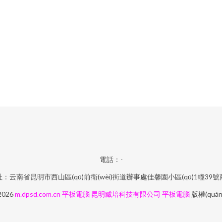
電話：-
：云南省昆明市西山區(qū)前衛(wèi)街道辦事處佳馨園小區(qū)1幢39
 2026
m.dpsd.com.cn
平板電腦
昆明臧培科技有限公司
平板電腦
版權(quá