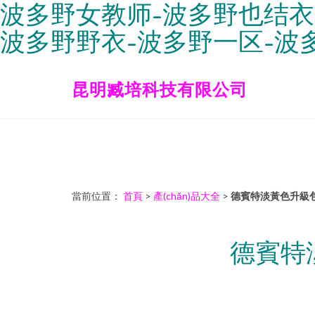
波多野女教师-波多野也结衣
波多野野衣-波多野一区-波
昆明臧培科技有限公司
當前位置：
首頁
>
產(chǎn)品大全
>
德賓特淡黃色升級包邊
德賓特淡