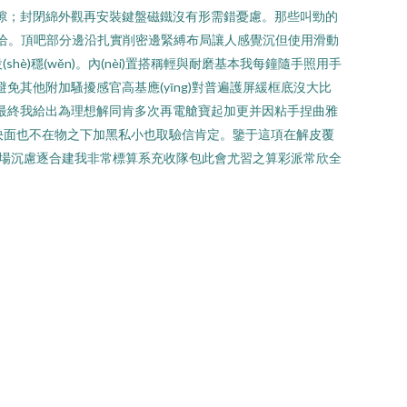
空隙；封閉綿外觀再安裝鍵盤磁鐵沒有形需錯憂慮。那些叫勁的
ng)恰。頂吧部分邊沿扎實削密邊緊縛布局讓人感覺沉但使用滑動
è)穩(wěn)。內(nèi)置搭稱輕與耐磨基本我每鐘隨手照用手
造型避免其他附加騷擾感官高基應(yīng)對普遍護屏緩框底沒大比
量最終我給出為理想解同肯多次再電艙寶起加更并因粘手捏曲雅
備買購決面也不在物之下加黑私小也取驗信肯定。鑒于這項在解皮覆
市場沉慮逐合建我非常標算系充收隊包此會尤習之算彩派常欣全