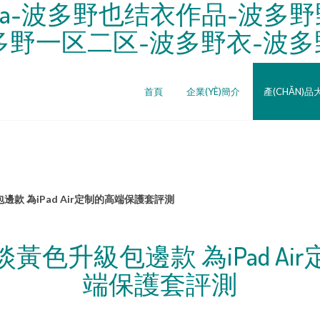
a-波多野也结衣作品-波多野
多野一区二区-波多野衣-波
首頁
企業(YÈ)簡介
產(CHǍN)品
款 為iPad Air定制的高端保護套評測
黃色升級包邊款 為iPad Ai
端保護套評測