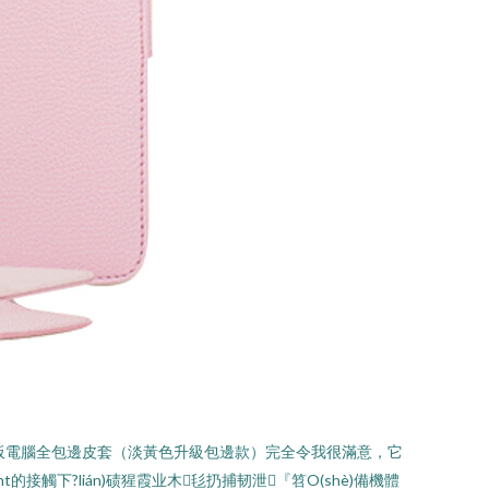
套平板電腦全包邊皮套（淡黃色升級包邊款）完全令我很滿意，它
ght的接觸下?lián)碛猩霞业木毝扔捕韧泄『笤O(shè)備機體